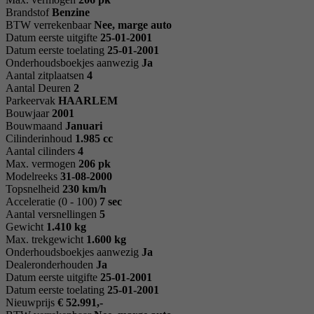
Brandstof
Benzine
BTW verrekenbaar
Nee, marge auto
Datum eerste uitgifte
25-01-2001
Datum eerste toelating
25-01-2001
Onderhoudsboekjes aanwezig
Ja
Aantal zitplaatsen
4
Aantal Deuren
2
Parkeervak
HAARLEM
Bouwjaar
2001
Bouwmaand
Januari
Cilinderinhoud
1.985 cc
Aantal cilinders
4
Max. vermogen
206 pk
Modelreeks
31-08-2000
Topsnelheid
230 km/h
Acceleratie (0 - 100)
7 sec
Aantal versnellingen
5
Gewicht
1.410 kg
Max. trekgewicht
1.600 kg
Onderhoudsboekjes aanwezig
Ja
Dealeronderhouden
Ja
Datum eerste uitgifte
25-01-2001
Datum eerste toelating
25-01-2001
Nieuwprijs
€ 52.991,-