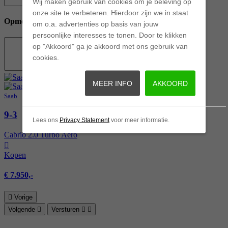
Telefoonnummer
Wij maken gebruik van cookies om je beleving op
onze site te verbeteren. Hierdoor zijn we in staat
Opmerkingen
om o.a. advertenties op basis van jouw
persoonlijke interesses te tonen. Door te klikken
op "Akkoord" ga je akkoord met ons gebruik van
cookies.
Opmerkingen
MEER INFO
AKKOORD
Saab
9-3
Lees ons
Privacy Statement
voor meer informatie.
Cabrio 2.0 Turbo Aero
Kopen
€ 7.950,-
Vorige
Volgende
Versturen