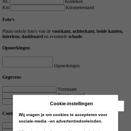
NL
Kenteken
Km
Kilometerstand
Foto's
Plaats enkele foto's van de
voorkant, achterkant, beide kanten,
interieur, dashboard
en eventuele
schade
.
Opmerkingen
Opmerkingen
Gegevens
Voornaam
Tussenvoegsel
Achternaam
Cookie-instellingen
Contact
Wij vragen je om cookies te accepteren voor
sociale-media –en advertentiedoeleinden.
E-mailadres