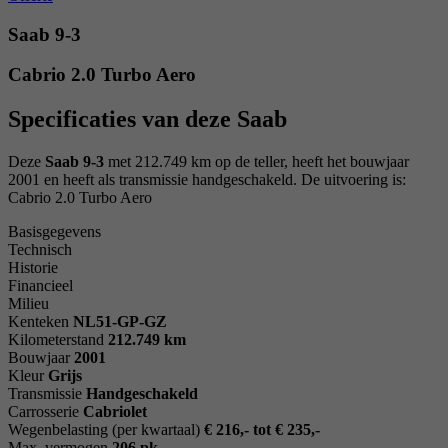
Saab 9-3
Cabrio 2.0 Turbo Aero
Specificaties van deze Saab
Deze
Saab 9-3
met 212.749 km op de teller, heeft het bouwjaar
2001 en heeft als transmissie handgeschakeld. De uitvoering is:
Cabrio 2.0 Turbo Aero
Basisgegevens
Technisch
Historie
Financieel
Milieu
Kenteken
NL
51-GP-GZ
Kilometerstand
212.749 km
Bouwjaar
2001
Kleur
Grijs
Transmissie
Handgeschakeld
Carrosserie
Cabriolet
Wegenbelasting (per kwartaal)
€ 216,- tot € 235,-
Max. vermogen
206 pk